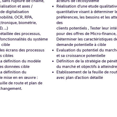
, sans rupture de chaîne,
acteurs de l'écosystème
alisation et axes /
Réalisation d'une etude qualitativ
de digitalisation
quantitative visant à déterminer l
mobilité, OCR, RPA,
préférences, les besoins et les att
ctronique, biométrie,
des
D, …)
clients potentiels , Tester leur inté
étaillée des processus,
pour des offres de Micro-finance,
fonctionnalités du système
Déterminer les caractéristiques de
 cible
demande potentielle à cible
es écrans des processus
Evaluation du potentiel du march
s cibles
et sa croissance potentielle
la définition du modèle
Définition de la stratégie de péné
es données cible
du marché et objectifs à atteindre
la définition du
Etablissement de la feuille de rou
 mise en en œuvre :
avec plan d’action détaillé
euille de route et plan de
changement.