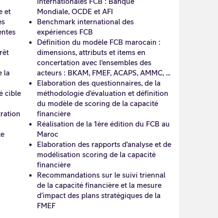
internationales FCB : Banque
e et
Mondiale, OCDE et AFI
es
Benchmark international des
entes
expériences FCB
Définition du modèle FCB marocain :
rêt
dimensions, attributs et items en
concertation avec l'ensembles des
 la
acteurs : BKAM, FMEF, ACAPS, AMMC, ...
Elaboration des questionnaires, de la
é cible
méthodologie d’évaluation et définition
du modèle de scoring de la capacité
tration
financière
Réalisation de la 1ère édition du FCB au
te
Maroc
Elaboration des rapports d’analyse et de
modélisation scoring de la capacité
financière
Recommandations sur le suivi triennal
de la capacité financière et la mesure
d’impact des plans stratégiques de la
FMEF