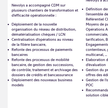
Nevolys a ac
Nevolys a accompagné CDM sur
Définition de
plusieurs chantiers de transformation et
l'ensemble d
d'efficacité opérationnelle :
Référentiel C
Déploiement de la nouvelle
Moyens de p
organisation du réseau de distribution,
Opérations A
dématérialisation chèques / LCN
commerciale,
Centralisation d'opérations au niveau
tarification,
de la filière bancaire,
Engagements
Refonte des processus de paiements
contentieux, p
bancaires
multicanal, ...
Refonte des procesuus de mobilité
Elaboration d
bancaire, de gestion des successions,
d'évaluation
de contrôle, traitement et archivage des
Gestion du p
dossiers de crédits et bancassurance
offres des éd
Déploiement des nouveaux business
Gestion de l'
models
POC
Recommandati
solution cibl