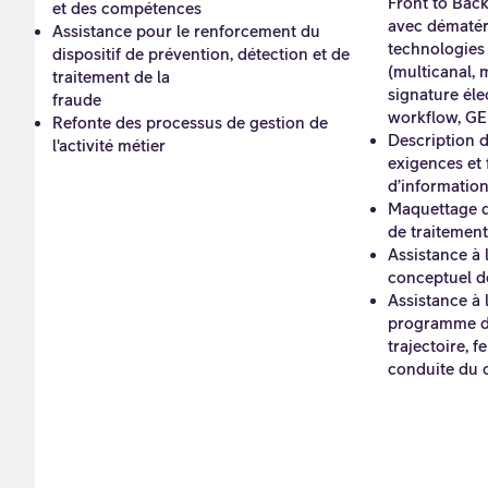
Front to Back
et des compétences
avec dématéri
Assistance pour le renforcement du
technologies 
dispositif de prévention, détection et de
(multicanal, 
traitement de la
signature éle
fraude
workflow, GE
Refonte des processus de gestion de
Description d
l'activité métier
exigences et 
d’information
Maquettage d
de traitement
Assistance à 
conceptuel d
Assistance à 
programme de
trajectoire, f
conduite du 