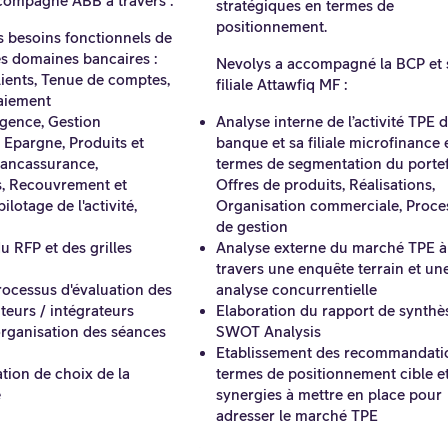
compagné ABB à travers :
stratégiques en termes de
positionnement.
s besoins fonctionnels de
es domaines bancaires :
Nevolys a accompagné la BCP et 
lients, Tenue de comptes,
filiale Attawfiq MF :
aiement
gence, Gestion
Analyse interne de l’activité TPE d
 Epargne, Produits et
banque et sa filiale microfinance 
 Bancassurance,
termes de segmentation du portefe
, Recouvrement et
Offres de produits, Réalisations,
ilotage de l'activité,
Organisation commerciale, Proce
de gestion
u RFP et des grilles
Analyse externe du marché TPE à
travers une enquête terrain et un
rocessus d'évaluation des
analyse concurrentielle
iteurs / intégrateurs
Elaboration du rapport de synthè
organisation des séances
SWOT Analysis
Etablissement des recommandati
on de choix de la
termes de positionnement cible e
e
synergies à mettre en place pour
adresser le marché TPE